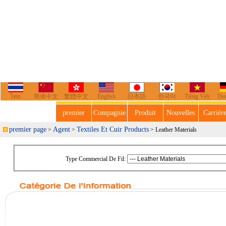
ไทย
简体中文
繁體中文
English
日本語
한국어
Tiếng Việt
De
premier
Compagnie
Produit
Nouvelles
Carrièr
premier page
Agent
Textiles Et Cuir Products
>
>
> Leather Materials
Type Commercial De Fil: