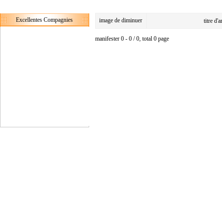
Excellentes Compagnies
image de diminuer
titre d'
manifester 0 - 0 / 0, total 0 page