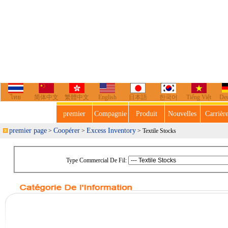
ไทย
简体中文
繁體中文
English
日本語
한국어
Tiếng Việt
De
premier
Compagnie
Produit
Nouvelles
Carrièr
premier page
Coopérer
Excess Inventory
>
>
> Textile Stocks
Type Commercial De Fil: