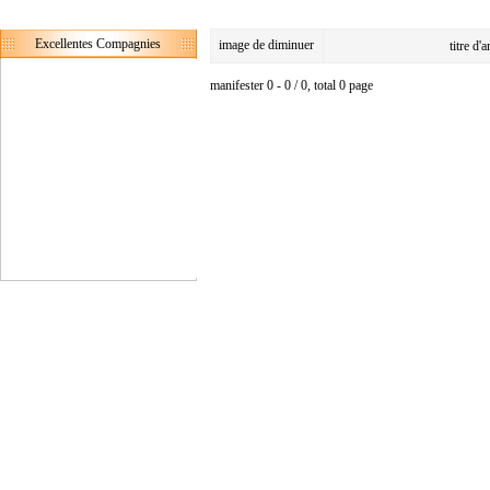
Excellentes Compagnies
image de diminuer
titre d'
manifester 0 - 0 / 0, total 0 page