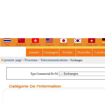
ไทย
简体中文
繁體中文
English
日本語
한국어
Tiếng Việt
De
premier
Compagnie
Produit
Nouvelles
Carrièr
premier page
Processus
Telecommunications
>
>
> Exchanges
Type Commercial De Fil: