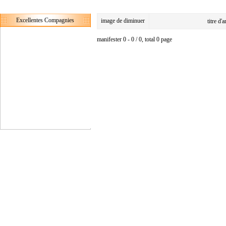
Excellentes Compagnies
image de diminuer
titre d'
manifester 0 - 0 / 0, total 0 page