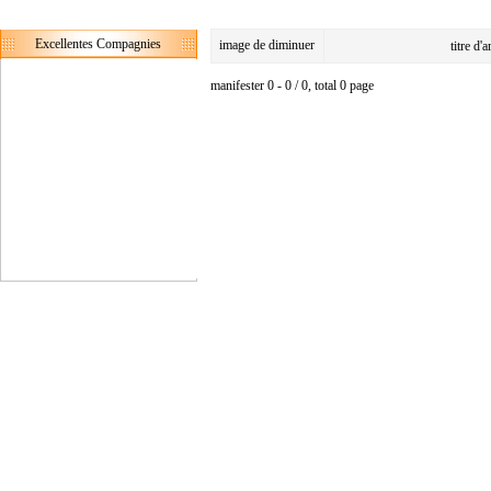
Excellentes Compagnies
image de diminuer
titre d'
manifester 0 - 0 / 0, total 0 page