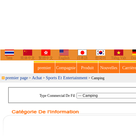
ไทย
简体中文
繁體中文
English
日本語
한국어
Tiếng Việt
De
premier
Compagnie
Produit
Nouvelles
Carrièr
premier page
Achat
Sports Et Entertainment
>
>
> Camping
Type Commercial De Fil: