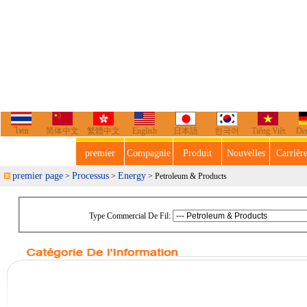
ไทย
简体中文
繁體中文
English
日本語
한국어
Tiếng Việt
De
premier
Compagnie
Produit
Nouvelles
Carrièr
premier page
Processus
Energy
>
>
> Petroleum & Products
Type Commercial De Fil: