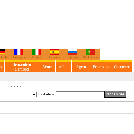
utsch
Français
Italiano
Español
Русско
Portuguese
demandeur
es
Vente
Achat
Agent
Processus
Coopérer
d'emploi
rechercher
titre d'article: