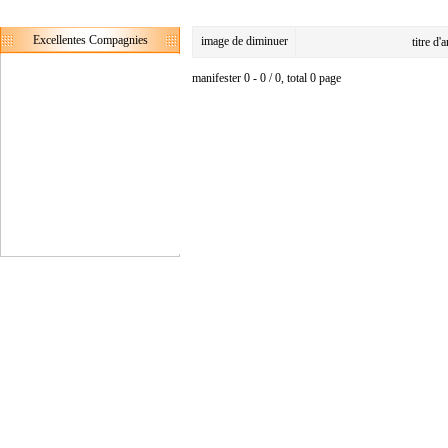
Excellentes Compagnies
image de diminuer
titre d'
manifester 0 - 0 / 0, total 0 page