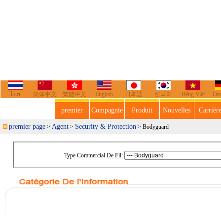
ไทย
简体中文
繁體中文
English
日本語
한국어
Tiếng Việt
De
premier
Compagnie
Produit
Nouvelles
Carrièr
premier page
Agent
Security & Protection
>
>
> Bodyguard
Type Commercial De Fil: