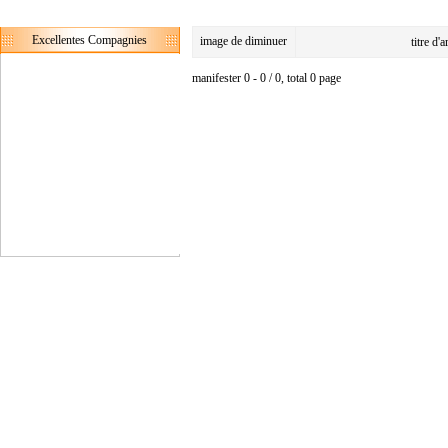
Excellentes Compagnies
image de diminuer
titre d'
manifester 0 - 0 / 0, total 0 page