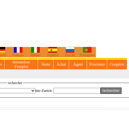
utsch
Français
Italiano
Español
Русско
Portuguese
demandeur
es
Vente
Achat
Agent
Processus
Coopérer
d'emploi
rechercher
titre d'article: