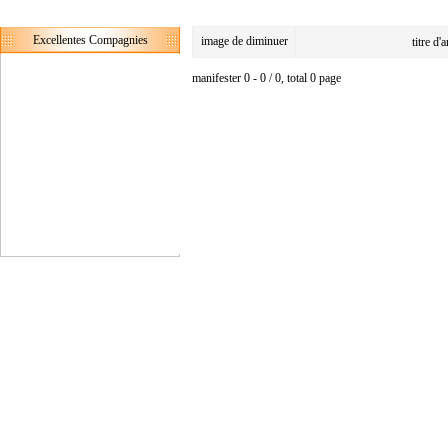
Excellentes Compagnies
image de diminuer
titre d'
manifester 0 - 0 / 0, total 0 page