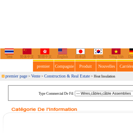
ไทย
简体中文
繁體中文
English
日本語
한국어
Tiếng Việt
De
premier
Compagnie
Produit
Nouvelles
Carrièr
premier page
Vente
Construction & Real Estate
>
>
> Heat Insulation
Type Commercial De Fil: