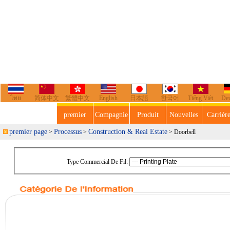
ไทย
简体中文
繁體中文
English
日本語
한국어
Tiếng Việt
De
premier
Compagnie
Produit
Nouvelles
Carrièr
premier page
Processus
Construction & Real Estate
>
>
> Doorbell
Type Commercial De Fil: