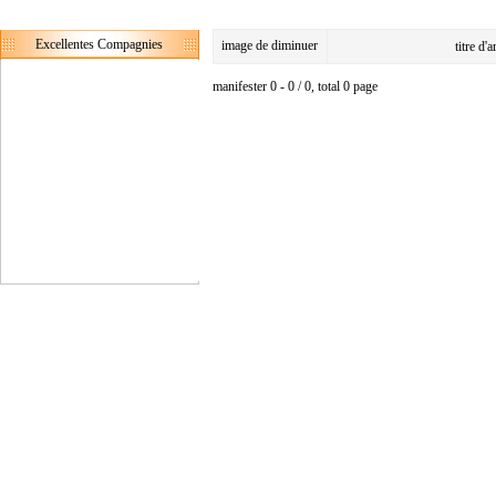
Excellentes Compagnies
image de diminuer
titre d'
manifester 0 - 0 / 0, total 0 page