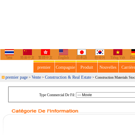
ไทย
简体中文
繁體中文
English
日本語
한국어
Tiếng Việt
De
premier
Compagnie
Produit
Nouvelles
Carrièr
premier page
Vente
Construction & Real Estate
>
>
> Construction Materials Sto
Type Commercial De Fil: