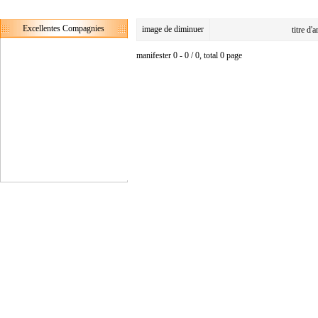
Excellentes Compagnies
image de diminuer
titre d'
manifester 0 - 0 / 0, total 0 page