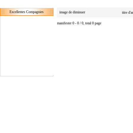
Excellentes Compagnies
image de diminuer
titre d'
manifester 0 - 0 / 0, total 0 page