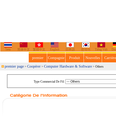
ไทย
简体中文
繁體中文
English
日本語
한국어
Tiếng Việt
De
premier
Compagnie
Produit
Nouvelles
Carrièr
premier page
Coopérer
Computer Hardware & Software
>
>
> Others
Type Commercial De Fil: