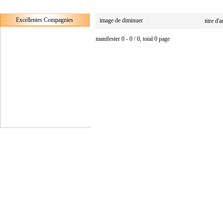
Excellentes Compagnies
image de diminuer
titre d'
manifester 0 - 0 / 0, total 0 page