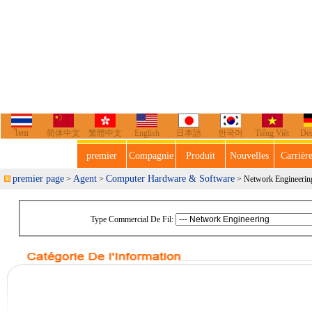
ไทย
简体中文
繁體中文
English
日本語
한국어
Tiếng Việt
De
premier
Compagnie
Produit
Nouvelles
Carrièr
premier page
Agent
Computer Hardware & Software
>
>
> Network Engineerin
Type Commercial De Fil: