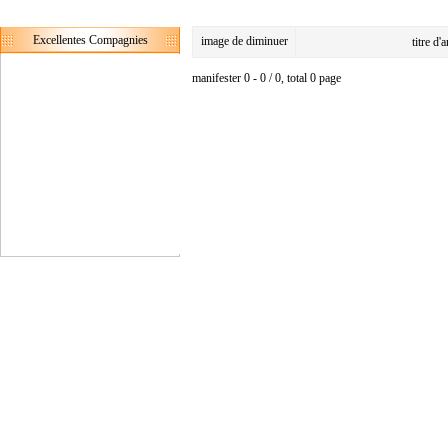
Excellentes Compagnies
image de diminuer
titre d'
manifester 0 - 0 / 0, total 0 page