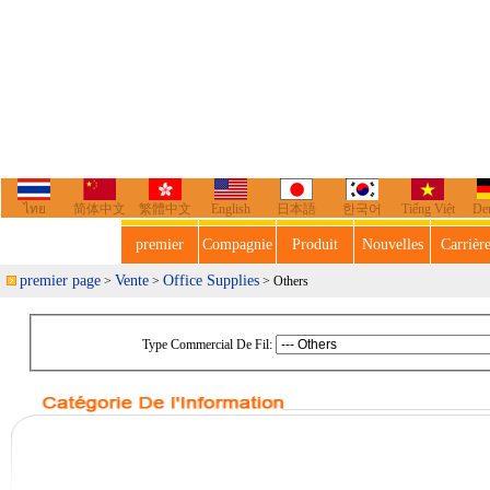
ไทย
简体中文
繁體中文
English
日本語
한국어
Tiếng Việt
De
premier
Compagnie
Produit
Nouvelles
Carrièr
premier page
Vente
Office Supplies
>
>
> Others
Type Commercial De Fil: