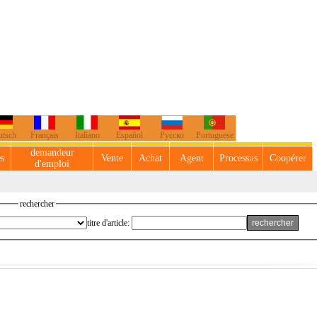
utsch
Français
Italiano
Español
Русско
Portuguese
demandeur
es
Vente
Achat
Agent
Processus
Coopérer
d'emploi
rechercher
titre d'article: