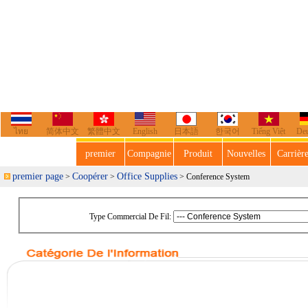
ไทย
简体中文
繁體中文
English
日本語
한국어
Tiếng Việt
De
premier
Compagnie
Produit
Nouvelles
Carrièr
premier page
Coopérer
Office Supplies
>
>
> Conference System
Type Commercial De Fil: