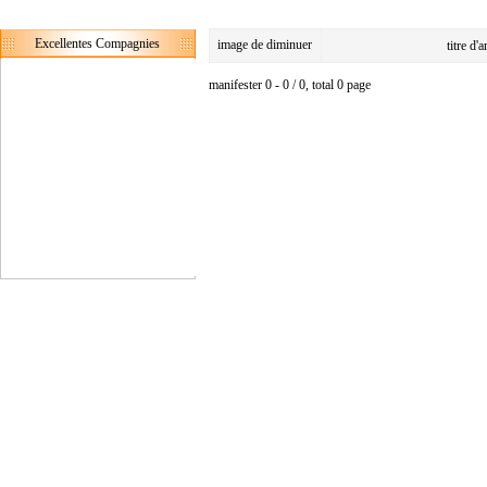
Excellentes Compagnies
image de diminuer
titre d'
manifester 0 - 0 / 0, total 0 page