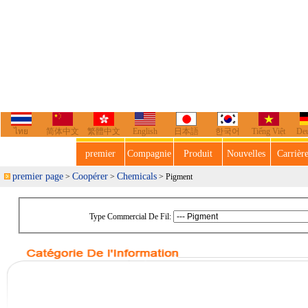
ไทย
简体中文
繁體中文
English
日本語
한국어
Tiếng Việt
De
premier
Compagnie
Produit
Nouvelles
Carrièr
premier page
Coopérer
Chemicals
>
>
> Pigment
Type Commercial De Fil: