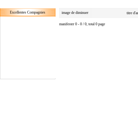
Excellentes Compagnies
image de diminuer
titre d'
manifester 0 - 0 / 0, total 0 page