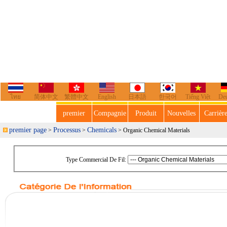
ไทย
简体中文
繁體中文
English
日本語
한국어
Tiếng Việt
De
premier
Compagnie
Produit
Nouvelles
Carrièr
premier page
Processus
Chemicals
>
>
> Organic Chemical Materials
Type Commercial De Fil: