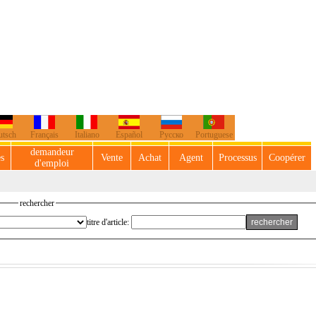
utsch
Français
Italiano
Español
Русско
Portuguese
demandeur
es
Vente
Achat
Agent
Processus
Coopérer
d'emploi
rechercher
titre d'article: