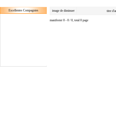
Excellentes Compagnies
image de diminuer
titre d'
manifester 0 - 0 / 0, total 0 page