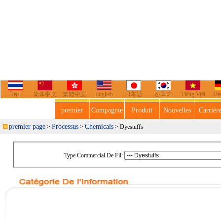
ไทย
简体中文
繁體中文
English
日本語
한국어
Tiếng Việt
De
premier
Compagnie
Produit
Nouvelles
Carrièr
premier page
Processus
Chemicals
>
>
> Dyestuffs
Type Commercial De Fil: