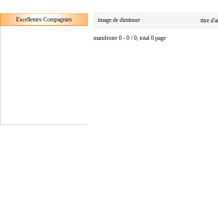
Excellentes Compagnies
image de diminuer
titre d'
manifester 0 - 0 / 0, total 0 page