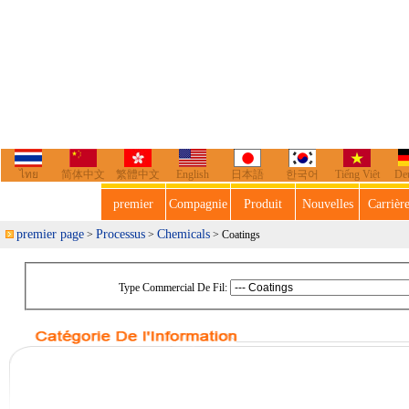
ไทย
简体中文
繁體中文
English
日本語
한국어
Tiếng Việt
De
premier
Compagnie
Produit
Nouvelles
Carrièr
premier page
Processus
Chemicals
>
>
> Coatings
Type Commercial De Fil: