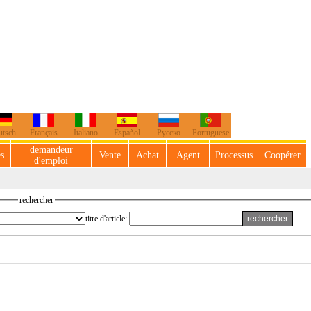
utsch
Français
Italiano
Español
Русско
Portuguese
demandeur
es
Vente
Achat
Agent
Processus
Coopérer
d'emploi
rechercher
titre d'article: