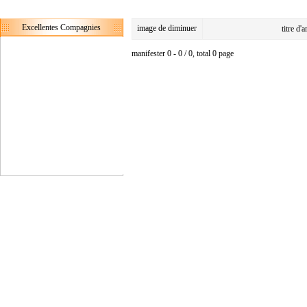
Excellentes Compagnies
image de diminuer
titre d'
manifester 0 - 0 / 0, total 0 page