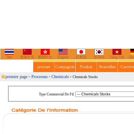
ไทย
简体中文
繁體中文
English
日本語
한국어
Tiếng Việt
De
premier
Compagnie
Produit
Nouvelles
Carrièr
premier page
Processus
Chemicals
>
>
> Chemicals Stocks
Type Commercial De Fil: