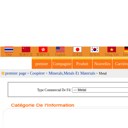
ไทย
简体中文
繁體中文
English
日本語
한국어
Tiếng Việt
De
premier
Compagnie
Produit
Nouvelles
Carrièr
premier page
Coopérer
Minerals,Metals Et Materials
>
>
> Metal
Type Commercial De Fil: