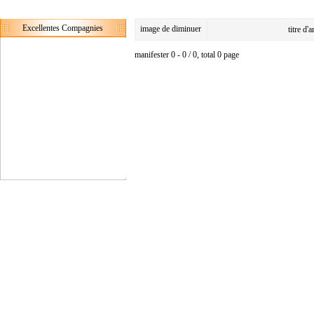
Excellentes Compagnies
image de diminuer
titre d'
manifester 0 - 0 / 0, total 0 page