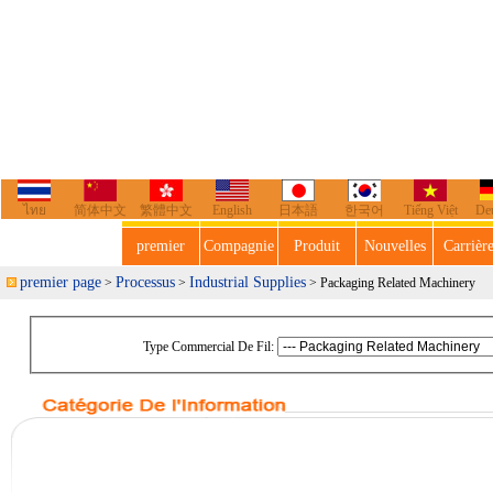
ไทย
简体中文
繁體中文
English
日本語
한국어
Tiếng Việt
De
premier
Compagnie
Produit
Nouvelles
Carrièr
premier page
Processus
Industrial Supplies
>
>
> Packaging Related Machinery
Type Commercial De Fil: