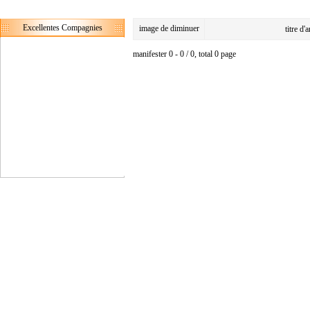
Excellentes Compagnies
image de diminuer
titre d'
manifester 0 - 0 / 0, total 0 page