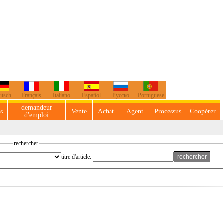
utsch
Français
Italiano
Español
Русско
Portuguese
demandeur
es
Vente
Achat
Agent
Processus
Coopérer
d'emploi
rechercher
titre d'article: