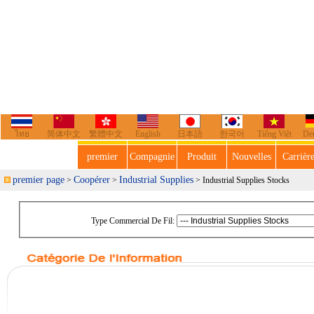
ไทย
简体中文
繁體中文
English
日本語
한국어
Tiếng Việt
De
premier
Compagnie
Produit
Nouvelles
Carrièr
premier page
Coopérer
Industrial Supplies
>
>
> Industrial Supplies Stocks
Type Commercial De Fil: