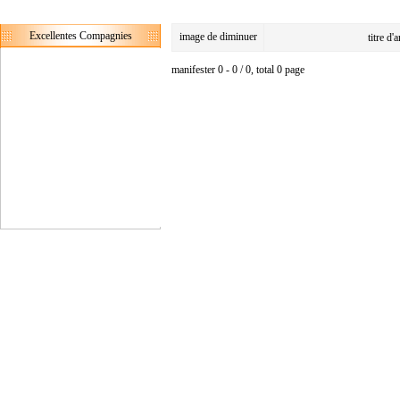
Excellentes Compagnies
image de diminuer
titre d'
manifester 0 - 0 / 0, total 0 page