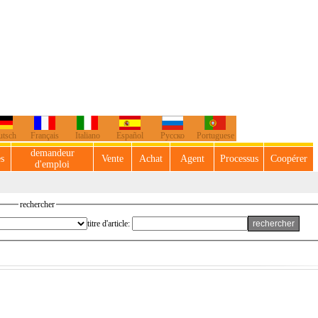
utsch
Français
Italiano
Español
Русско
Portuguese
demandeur
es
Vente
Achat
Agent
Processus
Coopérer
d'emploi
rechercher
titre d'article: