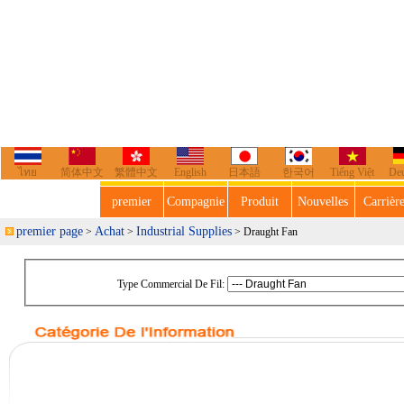
ไทย
简体中文
繁體中文
English
日本語
한국어
Tiếng Việt
De
premier
Compagnie
Produit
Nouvelles
Carrièr
premier page
Achat
Industrial Supplies
>
>
> Draught Fan
Type Commercial De Fil: