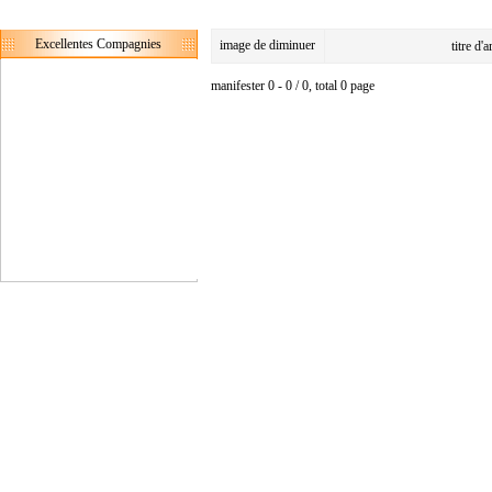
Excellentes Compagnies
image de diminuer
titre d'
manifester 0 - 0 / 0, total 0 page