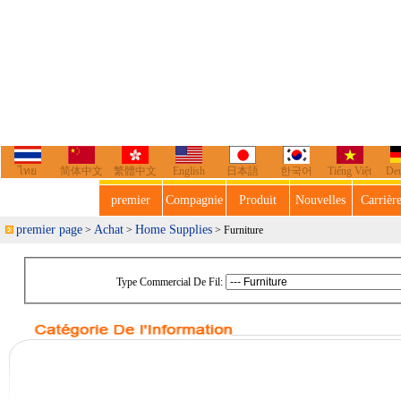
ไทย
简体中文
繁體中文
English
日本語
한국어
Tiếng Việt
De
premier
Compagnie
Produit
Nouvelles
Carrièr
premier page
Achat
Home Supplies
>
>
> Furniture
Type Commercial De Fil: