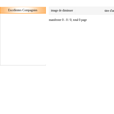
Excellentes Compagnies
image de diminuer
titre d'
manifester 0 - 0 / 0, total 0 page